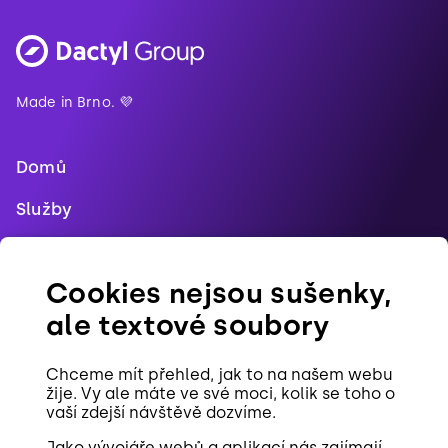
Made in Brno. 💜
Domů
Služby
Blog
Cookies nejsou sušenky,
Reference
ale textové soubory
Pracovní pozice
Chceme mít přehled, jak to na našem webu
Kontakt
žije. Vy ale máte ve své moci, kolik se toho o
vaší zdejší návštěvě dozvíme.
Cookies
Jako vývojáře webů a aplikací nás zajímají