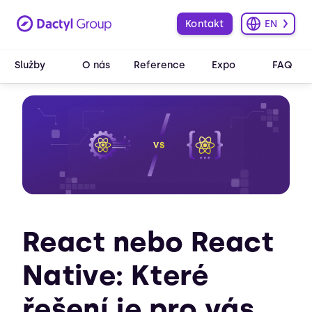
Kontakt
EN
Služby
O nás
Reference
Expo
FAQ
React nebo React
Native: Které
řešení je pro vás