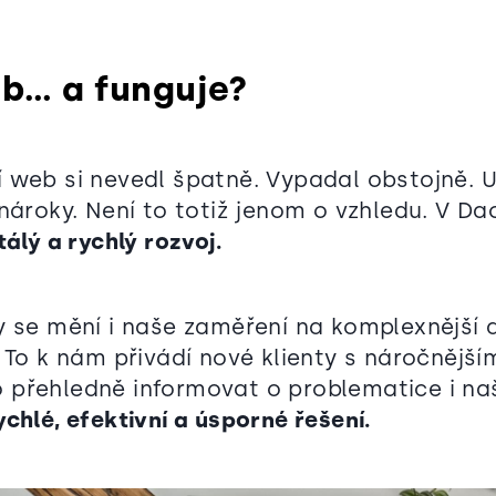
b… a funguje?
 web si nevedl špatně. Vypadal obstojně. U
nároky. Není to totiž jenom o vzhledu. V Da
álý a rychlý rozvoj.
y se mění i naše zaměření na komplexnější a
 To k nám přivádí nové klienty s náročnější
přehledně informovat o problematice i naš
ychlé, efektivní a úsporné řešení.