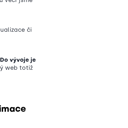
tualizace či
.
Do vývoje je
ý web totiž
nimace