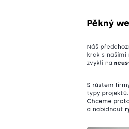
Pěkný we
Náš předchozí
krok s našimi 
zvyklí na
neust
S růstem firm
typy projektů.
Chceme proto 
a nabídnout
r