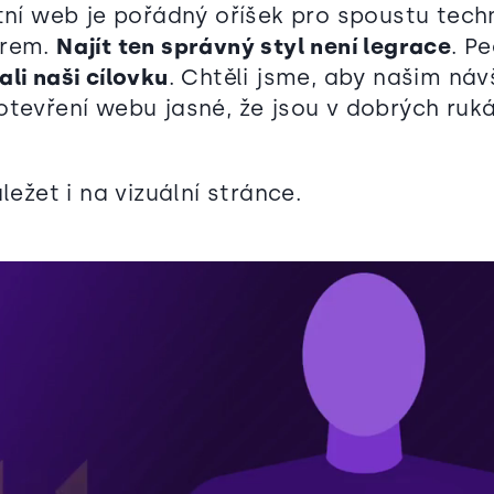
stní web je pořádný oříšek pro spoustu tech
irem.
Najít ten správný styl není legrace
. Pe
li naši cílovku
. Chtěli jsme, aby našim ná
otevření webu jasné, že jsou v dobrých ruk
áležet i na vizuální stránce.