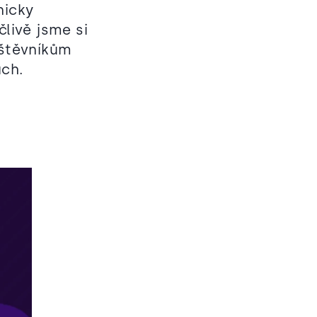
nicky
člivě jsme si
vštěvníkům
ách.