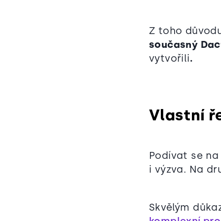
Z toho důvodu
současný Dac
vytvořili
.
Vlastní 
Podívat se na
i výzva. Na dr
Skvělým důka
komplexní pro