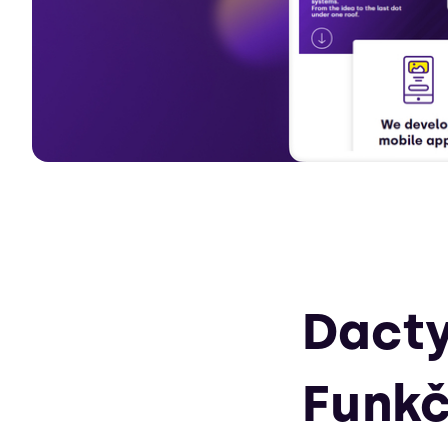
Dacty
Funkč