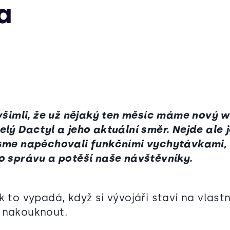
a
2
i všimli, že už nějaký ten měsíc máme nový 
elý Dactyl a jeho aktuální směr. Nejde ale 
jsme napěchovali funkčními vychytávkami, 
ho správu a potěší naše návštěvníky.
k to vypadá, když si vývojáři staví na vlas
i nakouknout.