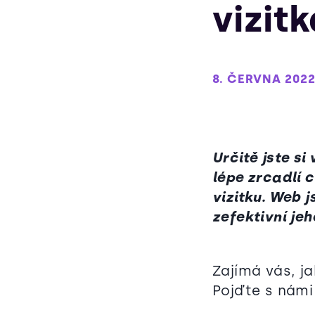
vizitk
8. ČERVNA 202
Určitě jste s
lépe zrcadlí c
vizitku. Web 
zefektivní je
Zajímá vás, ja
Pojďte s nám