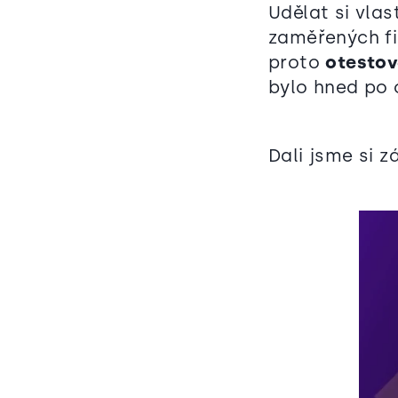
Udělat si vla
zaměřených f
proto
otestova
bylo hned po 
Dali jsme si z