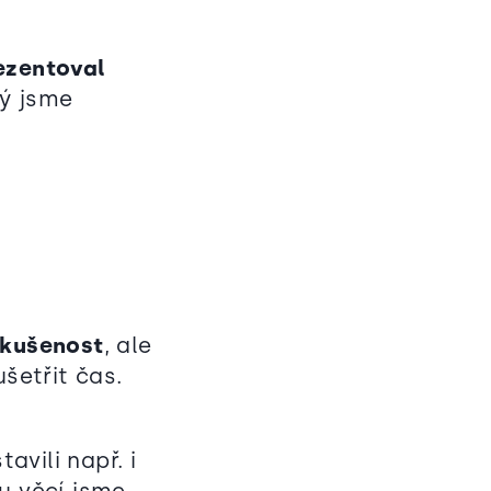
ezentoval
vý jsme
zkušenost
, ale
ušetřit čas.
avili např. i
tu věcí jsme