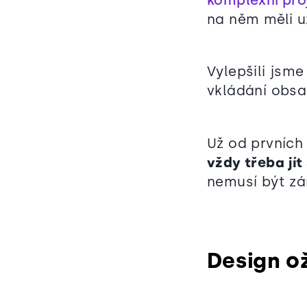
na něm měli 
Vylepšili jsm
vkládání obsa
Už od prvních
vždy třeba jít
nemusí být zá
Design o