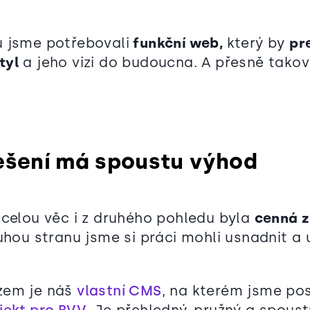
 jsme potřebovali
funkční web,
který by
pr
tyl
a jeho vizi do budoucna. A přesně tako
řešení má spoustu výhod
 celou věc i z druhého pohledu byla
cenná 
uhou stranu jsme si práci mohli usnadnit a 
zem je náš
vlastní CMS
, na kterém jsme post
jekt pro BVV
. Je přehledný, pružný a spous