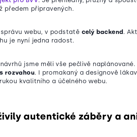
už předem připravených.
e správu webu, v podstatě
celý backend
. Ak
hu je nyní jedna radost.
 návrhů jsme měli vše pečlivě naplánované
 s rozvahou
. I promakaný a designově lákav
rukou kvalitního a účelného webu.
živily autentické záběry a a