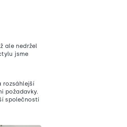
ž ale nedržel
ctylu jsme
 rozsáhlejší
mi požadavky.
í společnosti