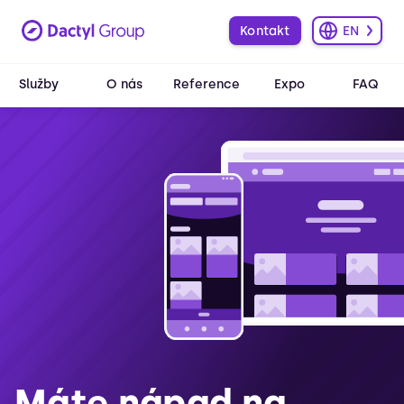
Kontakt
EN
Služby
O nás
Reference
Expo
FAQ
Máte nápad na