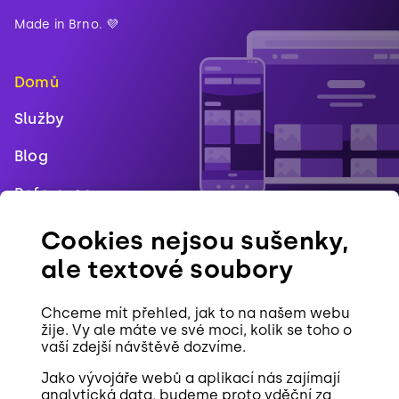
Made in Brno. 💜
Domů
Služby
Blog
Reference
Pracovní pozice
Cookies nejsou sušenky,
ale textové soubory
Kontakt
Cookies
Chceme mít přehled, jak to na našem webu
žije. Vy ale máte ve své moci, kolik se toho o
vaší zdejší návštěvě dozvíme.
Jako vývojáře webů a aplikací nás zajímají
analytická data, budeme proto vděční za