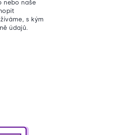
eb nebo naše
hopit
užíváme, s kým
ně údajů.