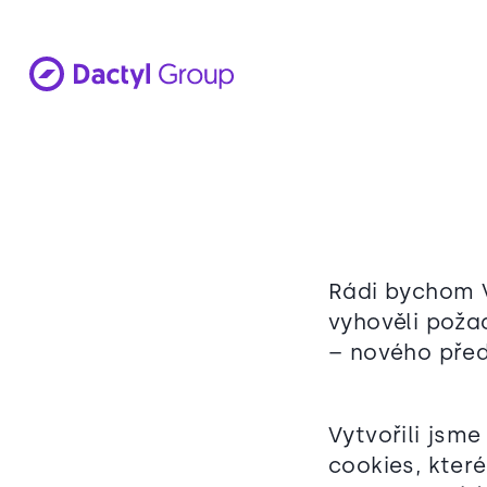
Rádi bychom V
vyhověli poža
– nového předp
Vytvořili jsm
cookies, kter