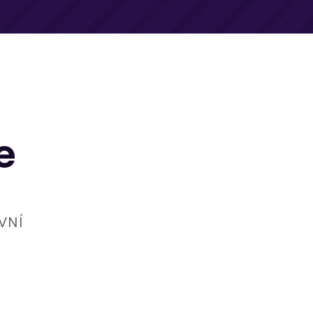
e
VNÍ