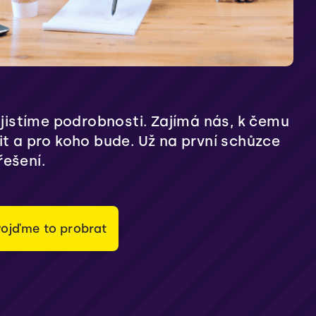
zjistíme podrobnosti. Zajímá nás, k čemu
t a pro koho bude. Už na první schůzce
ešení.
Pojďme to probrat