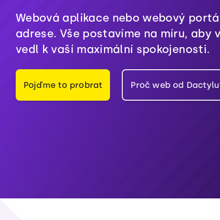
Webová aplikace nebo webový portál
adrese. Vše postavíme na míru, aby 
vedl k vaší maximální spokojenosti.
Pojďme to probrat
Proč web od Dactylu