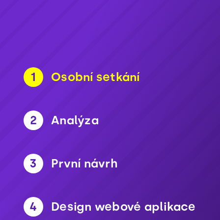
1
Osobní setkání
2
Analýza
3
První návrh
4
Design webové aplikace