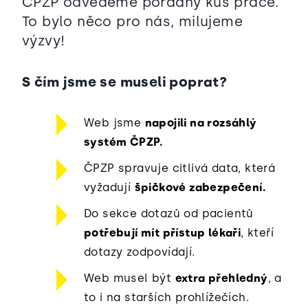
ČPZP odvedeme pořádný kus práce.
To bylo něco pro nás, milujeme
výzvy!
S čím jsme se museli poprat?
Web jsme
napojili na rozsáhlý
systém ČPZP.
ČPZP spravuje citlivá data, která
vyžadují
špičkové zabezpečení.
Do sekce dotazů od pacientů
potřebují mít přístup lékaři
, kteří
dotazy zodpovídají.
Web musel být
extra přehledný
, a
to i na starších prohlížečích.