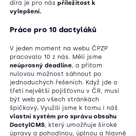
díra je pro nás
příležitost k
vylepšení.
Práce pro 10 dactyláků
V jeden moment na webu ČPZP
pracovalo 10 z nás. Měli jsme
neúprosný deadline
, a přitom
nulovou možnost sáhnout po
jednoduchých řešeních. Když jde o
třetí největší pojišťovnu v ČR, musí
být web po všech stránkách
špičkový
.
Využili jsme k tomu i náš
vlastní systém pro správu obsahu
DactylCMS
, který umožňuje široké
úpravy a pohodlnou, úplnou a hlavně