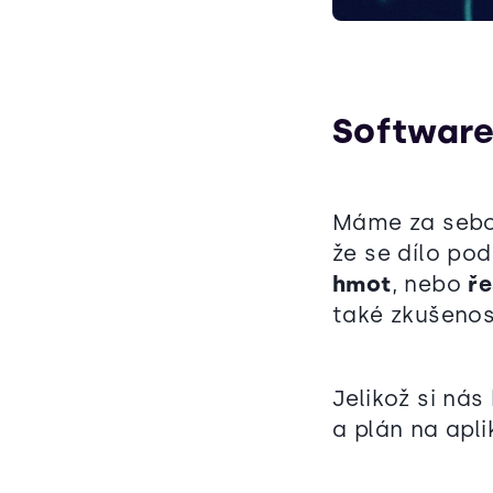
Software
Máme za sebou
že se dílo po
hmot
, nebo
ře
také zkušeno
Jelikož si nás
a plán na apli