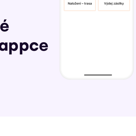
né
 appce