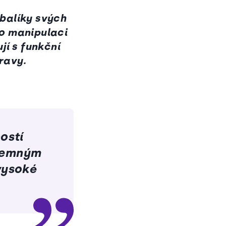
 balíky svých
ro manipulaci
jí s funkční
ravy.
ostí
íjemným
vysoké