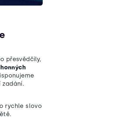
te
o přesvědčily,
ohonných
Disponujeme
í zadání.
lo rychle slovo
větě.