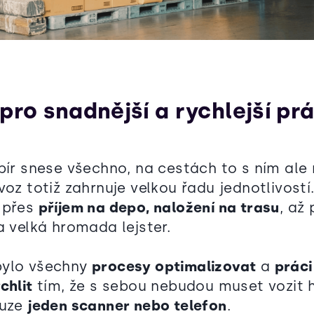
pro snadnější a rychlejší pr
apír snese všechno, na cestách to s ním ale
voz totiž zahrnuje velkou řadu jednotlivost
, přes
příjem na depo, naložení na trasu
, až
a velká hromada lejster.
bylo všechny
procesy optimalizovat
a
práci
chlit
tím, že s sebou nebudou muset vozit
ouze
jeden scanner nebo telefon
.