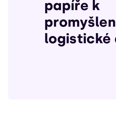
papíře k
promyšle
logistické