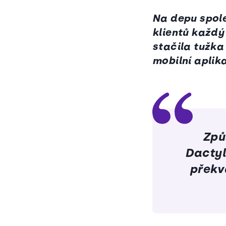
Na depu spole
klientů každý
stačila tužka 
mobilní aplik
Způ
Dactyl
překv