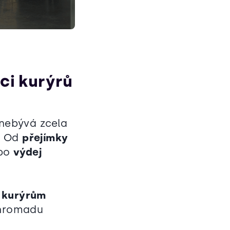
áci kurýrů
 nebývá zcela
í. Od
přejímky
 po
výdej
 kurýrům
 hromadu