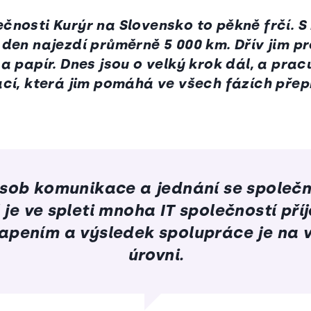
čnosti Kurýr na Slovensko to pěkně frčí. S
 den najezdí průměrně 5 000 km. Dřív jim p
a papír. Dnes jsou o velký krok dál, a pracu
ací, která jim pomáhá ve všech fázích přep
sob komunikace a jednání se společn
 je ve spleti mnoha IT společností př
apením a výsledek spolupráce je na 
úrovni.