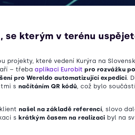
, se kterým v terénu uspěje
 projekty, které vedení Kurýra na Slovensk
daří – třeba
aplikaci Eurobit
pro rozvážku p
šení pro Wereldo automatizující expedici
. 
stmi s
načítáním QR kódů
, což bylo součást
 klient
našel na základě referencí
, slovo da
kaci s
krátkým časem na realizaci
byl na s