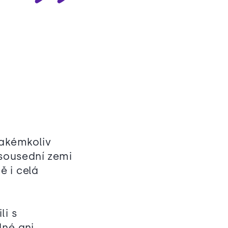
jakémkoliv
sousední zemi
ě i celá
li s
lné ani