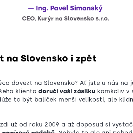
Ing. Pavel Simanský
CEO, Kurýr na Slovensko s.r.o.
t na Slovensko i zpět
ěco dovézt na Slovensko? Ať jste u nás na 
šeho klienta
doručí vaši zásilku
kamkoliv v 
Může to být balíček menší velikosti, ale klidn
zdí už od roku 2009 a až doposud si vystači
v papírové podobě
. Nebylo to ale ani pohod