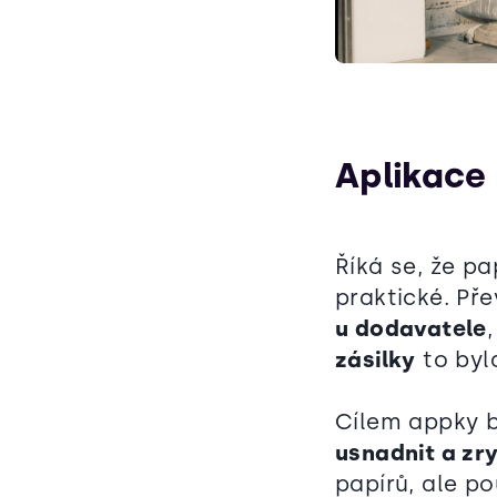
Aplikace 
Říká se, že p
praktické. Pře
u dodavatele
zásilky
to byl
Cílem appky 
usnadnit a zry
papírů, ale p