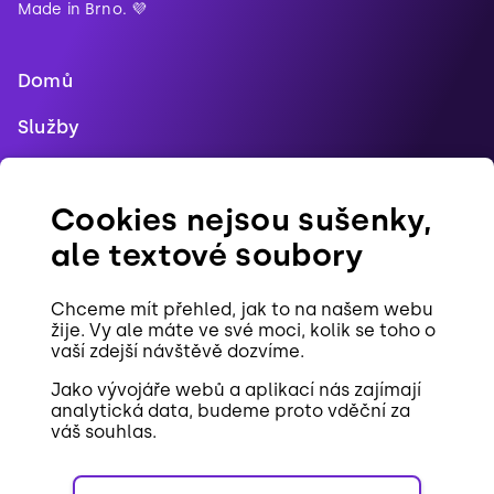
Made in Brno. 💜
Domů
Služby
Blog
Cookies nejsou sušenky,
Reference
ale textové soubory
Pracovní pozice
Chceme mít přehled, jak to na našem webu
Kontakt
žije. Vy ale máte ve své moci, kolik se toho o
vaší zdejší návštěvě dozvíme.
Cookies
Jako vývojáře webů a aplikací nás zajímají
analytická data, budeme proto vděční za
váš souhlas.