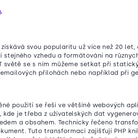
6
získává svou popularitu už více než 20 let,
í stejného vzhedu a formátování na různyc
IT světě se s ním můžeme setkat při statick
 emailových přílohách nebo například při g
ěné použití se řeší ve většině webových apl
 kde je třeba z užívatelských dat vygenero
hledem a obsahem. Technicky řečeno trans
kument. Tuto transformaci zajišťují PHP kni