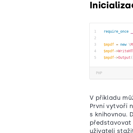
Inicializ
require_once
_
$mpdf
=
new
\
M
$mpdf
->
WriteHT
$mpdf
->
Output
(
PHP
V příkladu můž
První vytvoří 
s knihovnou. 
představovat 
uživateli staž