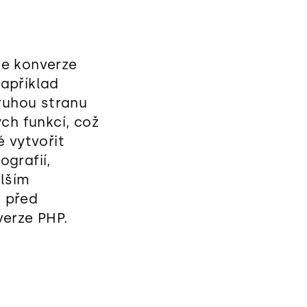
je konverze
apříklad
ruhou stranu
ch funkcí, což
 vytvořit
grafií,
alším
 před
verze PHP.