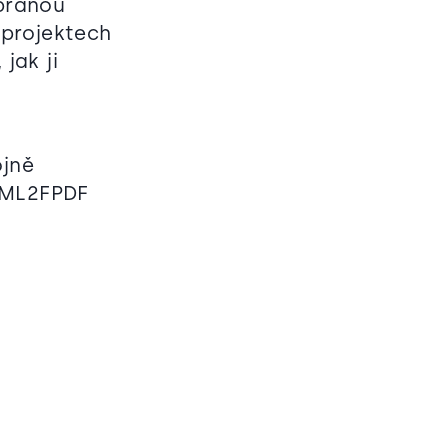
ybranou
 projektech
jak ji
ojně
HTML2FPDF