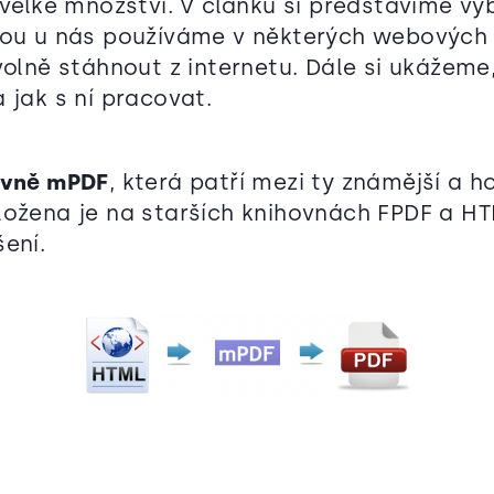
e velké množství. V článku si představíme v
rou u nás používáme v některých webových
volně stáhnout z internetu. Dále si ukážeme, 
 jak s ní pracovat.
ovně mPDF
, která patří mezi ty známější a h
ložena je na starších knihovnách FPDF a 
ení.