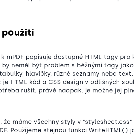
 použití
k mPDF popisuje dostupné HTML tagy pro k
e by neměl být problém s běžnými tagy jako
 tabulky, hlavičky, různé seznamy nebo text
yž je HTML kód a CSS design v odlišných sou
otřeba rušit, právě naopak, je možné jej pln
, že máme všechny styly v "stylesheet.css"
DF. Použijeme stejnou funkci WriteHTML() j