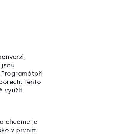
onverzi,
 jsou
. Programátoři
borech. Tento
ě využít
 a chceme je
ako v prvním