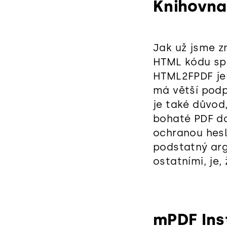
Knihovn
Jak už jsme zm
HTML kódu spo
HTML2FPDF je 
má větší podp
je také důvod
bohaté PDF do
ochranou hesl
podstatný arg
ostatními, je,
mPDF Ins