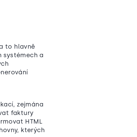
 a to hlavně
h systémech a
ých
enerování
ikací, zejmána
vat faktury
formovat HTML
hovny, kterých