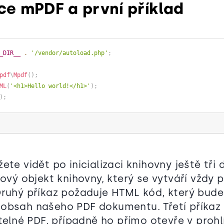
ace mPDF a první příklad
_DIR__
.
'/vendor/autoload.php'
;
pdf
\
Mpdf
(
)
;
ML
(
'<h1>Hello world!</h1>'
)
;
)
;
ete vidět po inicializaci knihovny ještě tři d
nový objekt knihovny, který se vytváří vždy 
Druhý příkaz požaduje HTML kód, který bude
obsah našeho PDF dokumentu. Třetí příkaz
itelné PDF, případně ho přímo otevře v prohlí