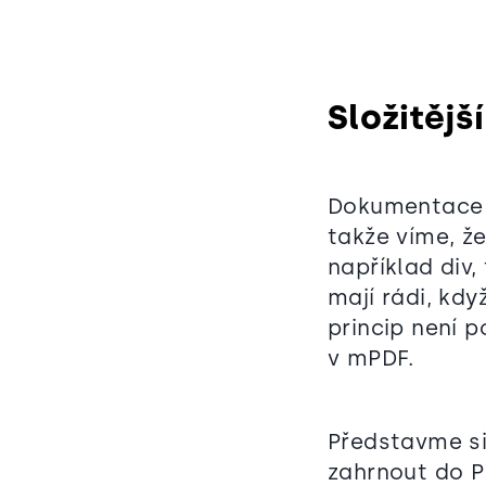
Složitější
Dokumentace 
takže víme, ž
například div,
mají rádi, kd
princip není p
v mPDF.
Představme si
zahrnout do P