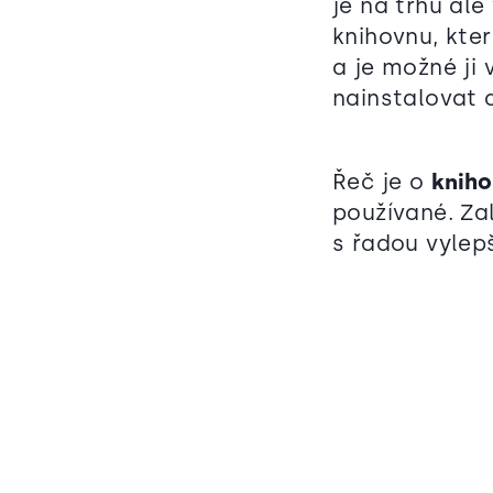
je na trhu al
knihovnu, kte
a je možné ji 
nainstalovat a
Řeč je o
knih
používané. Za
s řadou vylepš