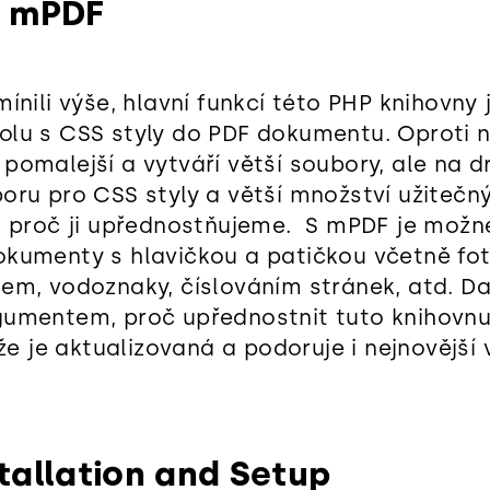
a mPDF
ínili výše, hlavní funkcí této PHP knihovny 
lu s CSS styly do PDF dokumentu. Oproti n
pomalejší a vytváří větší soubory, ale na d
oru pro CSS styly a větší množství užitečný
, proč ji upřednostňujeme. S mPDF je možné
kumenty s hlavičkou a patičkou včetně foto
em, vodoznaky, číslováním stránek, atd. D
umentem, proč upřednostnit tuto knihovnu
 že je aktualizovaná a podoruje i nejnovější 
tallation and Setup