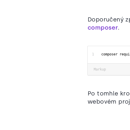
Doporučený z
composer
.
composer requi
Markup
Po tomhle kr
webovém proj