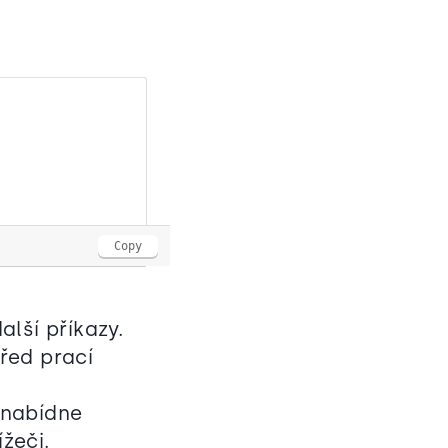
Copy
alší příkazy.
před prací
 nabídne
žeči.