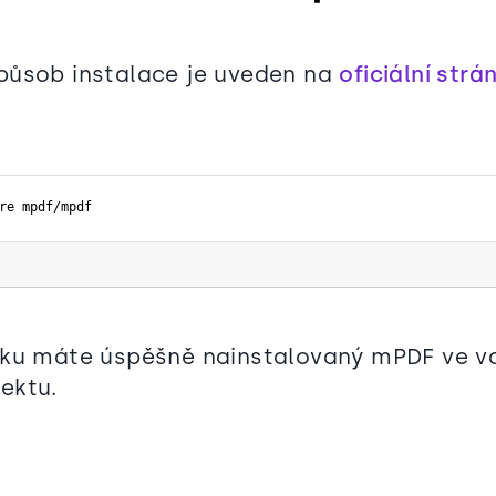
působ instalace je uveden na
oficiální strá
re mpdf/mpdf
oku máte úspěšně nainstalovaný mPDF ve 
ektu.