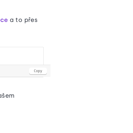
nce
a to přes
Copy
vašem