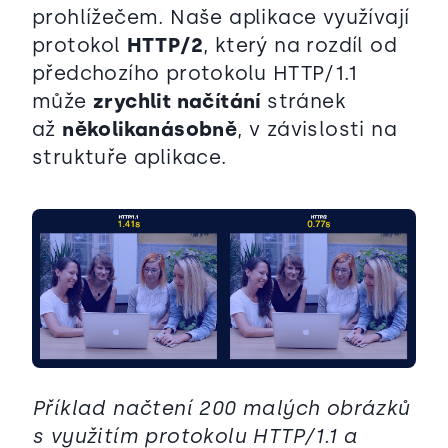
prohlížečem. Naše aplikace využívají
protokol
HTTP/2
, který na rozdíl od
předchozího protokolu HTTP/1.1
může
zrychlit načítání
stránek
až
několikanásobně
, v závislosti na
struktuře aplikace.
Příklad načtení 200 malých obrázků
s využitím protokolu HTTP/1.1 a