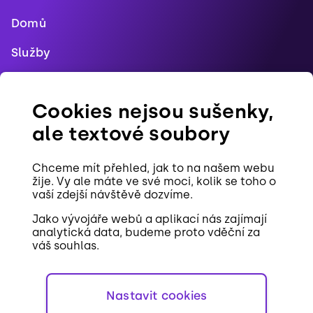
Domů
Služby
Blog
Cookies nejsou sušenky,
Reference
ale textové soubory
Pracovní pozice
Chceme mít přehled, jak to na našem webu
Kontakt
žije. Vy ale máte ve své moci, kolik se toho o
vaší zdejší návštěvě dozvíme.
Cookies
Jako vývojáře webů a aplikací nás zajímají
analytická data, budeme proto vděční za
váš souhlas.
Nastavit cookies
EN