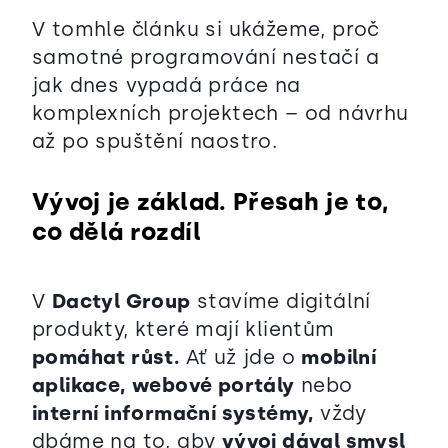
V tomhle článku si ukážeme, proč
samotné programování nestačí a
jak dnes vypadá práce na
komplexních projektech – od návrhu
až po spuštění naostro.
Vývoj je základ. Přesah je to,
co dělá rozdíl
V
Dactyl Group
stavíme digitální
produkty, které mají klientům
pomáhat růst.
Ať už jde o
mobilní
aplikace,
webové portály
nebo
interní informační systémy,
vždy
dbáme na to, aby
vývoj dával smysl