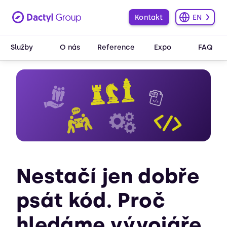
Kontakt
EN
Služby
O nás
Reference
Expo
FAQ
Nestačí jen dobře
psát kód. Proč
hledáme vývojáře