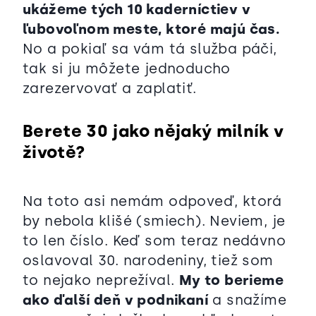
ukážeme tých 10 kaderníctiev v
ľubovoľnom meste, ktoré majú čas.
No a pokiaľ sa vám tá služba páči,
tak si ju môžete jednoducho
zarezervovať a zaplatiť.
Berete 30 jako nějaký milník v
životě?
Na toto asi nemám odpoveď, ktorá
by nebola klišé (smiech). Neviem, je
to len číslo. Keď som teraz nedávno
oslavoval 30. narodeniny, tiež som
to nejako neprežíval.
My to berieme
ako ďalší deň v podnikaní
a snažíme