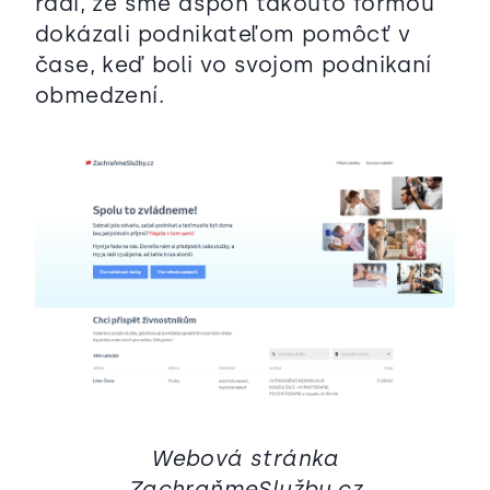
radi, že sme aspoň takouto formou
dokázali podnikateľom pomôcť v
čase, keď boli vo svojom podnikaní
obmedzení.
Webová stránka
ZachraňmeSlužby.cz