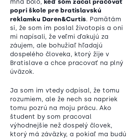
mňa bolo,
keď som začal pracovať
popri škole pre bratislavskú
reklamku Daren&Curtis
. Pamätám
si, že som im poslal životopis a oni
mi napísali, že veľmi ďakujú za
záujem, ale bohužiaľ hľadajú
dospelého človeka, ktorý žije v
Bratislave a chce pracovať na plný
úväzok.
Ja som im vtedy odpísal, že tomu
rozumiem, ale že nech sa napriek
tomu pozrú na moju prácu. Ako
študent by som pracoval
výhodnejšie než dospelý človek,
ktorý má záväzky, a pokiaľ ma budú