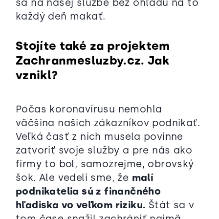
sa na našej službe bez ohľadu na to
každý deň makať.
Stojíte také za projektem
Zachranmesluzby.cz. Jak
vznikl?
Počas koronavírusu nemohla
väčšina našich zákazníkov podnikať.
Veľká časť z nich musela povinne
zatvoriť svoje služby a pre nás ako
firmy to bol, samozrejme, obrovský
šok. Ale vedeli sme, že
malí
podnikatelia sú z finančného
hľadiska vo veľkom riziku.
Štát sa v
tom čase snažil zachrániť najmä