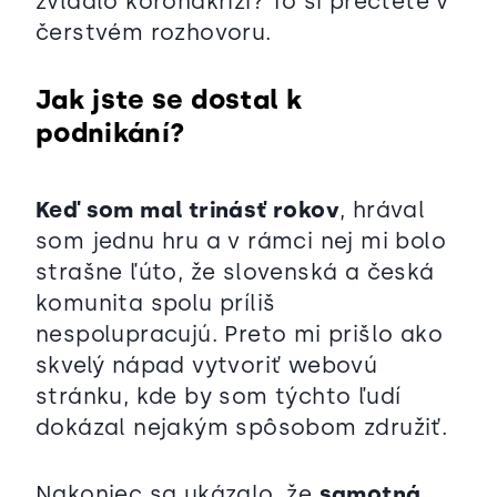
zvládlo koronakrizi? To si přečtěte v
čerstvém rozhovoru.
Jak jste se dostal k
podnikání?
Keď som mal trinásť rokov
, hrával
som jednu hru a v rámci nej mi bolo
strašne ľúto, že slovenská a česká
komunita spolu príliš
nespolupracujú. Preto mi prišlo ako
skvelý nápad vytvoriť webovú
stránku, kde by som týchto ľudí
dokázal nejakým spôsobom združiť.
Nakoniec sa ukázalo, že
samotná