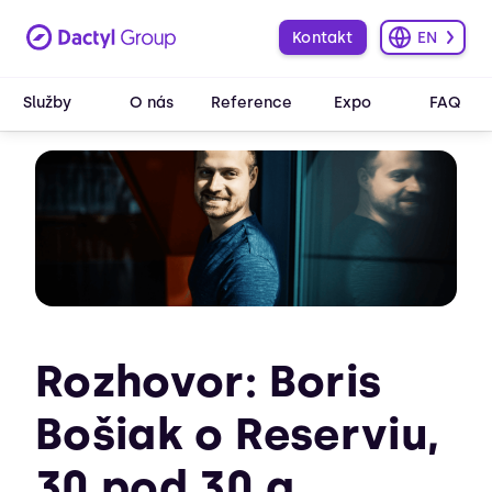
Kontakt
EN
Služby
O nás
Reference
Expo
FAQ
Rozhovor: Boris
Bošiak o Reserviu,
30 pod 30 a