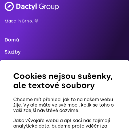
Made in Brno. 💜
Domů
Služby
Blog
Cookies nejsou sušenky,
Reference
ale textové soubory
Pracovní pozice
Chceme mít přehled, jak to na našem webu
Kontakt
žije. Vy ale máte ve své moci, kolik se toho o
vaší zdejší návštěvě dozvíme.
Cookies
Jako vývojáře webů a aplikací nás zajímají
analytická data, budeme proto vděční za