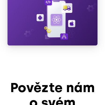
Povězte nám
o svém