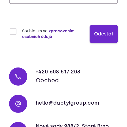
Souhlasím se
zpracovaním
Odeslat
osobních údajů
+420 608 517 208
Obchod
hello@dactylgroup.com
Nové sady 988/2, Staré Brno