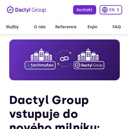
Kontakt
EN
Služby
O nás
Reference
Expo
FAQ
Dactyl Group
vstupuje do
nového milníku: