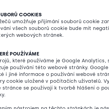
OUBORŮ COOKIES
ížečů umožňuje přijímání souborů cookie za
vání všech souborů cookie bude mít negat
terých webových stránek.
TERÉ POUŽÍVÁME
rojů, které používáme je Google Analytics, 
uje používání této webové stránky. Google
ké i jiné informace o používání webové strá
ry cookie uložené v počítačích uživatelů. V
 stránce se používají k tvorbě hlášení o po
y.
aným nástrojem na těchto stránkách je nás