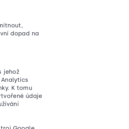
mítnout,
ivní dopad na
s jehož
 Analytics
nky. K tomu
ytvořené údaje
užívání
troj Google