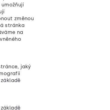
o umožňují
jí
ypnout změnou
vá stránka
váváme na
ávněného
tránce, jaký
mografii
 základě
 základě