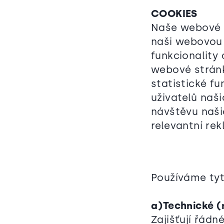
COOKIES
Naše webové s
naši webovou 
funkcionality
webové stránk
statistické f
uživatelů naš
návštěvu naši
relevantní re
Používáme tyt
a)Technické (
Zajišťují řádn