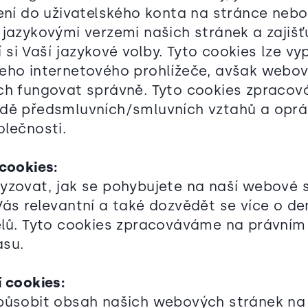
šení do uživatelského konta na stránce neb
jazykovými verzemi našich stránek a zajišťu
si Vaší jazykové volby. Tyto cookies lze v
eho internetového prohlížeče, avšak webo
ch fungovat správně. Tyto cookies zpraco
adě předsmluvních/smluvních vztahů a opr
olečnosti.
 cookies:
yzovat, jak se pohybujete na naší webové s
Vás relevantní a také dozvědět se více o de
elů. Tyto cookies zpracováváme na právním
asu.
í cookies:
působit obsah našich webových stránek na