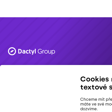
Made in Brno. 💜
Cookies 
textové 
Chceme mít přeh
máte ve své moci
EN
dozvíme.