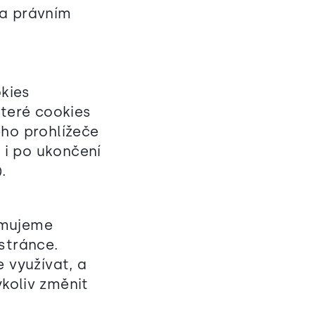
na právním
okies
teré cookies
ého prohlížeče
y i po ukončení
).
rmujeme
stránce.
 využívat, a
koliv změnit