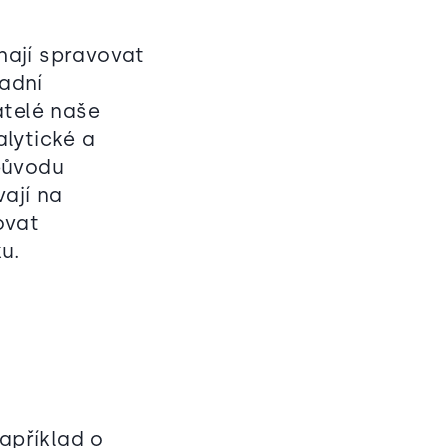
hají spravovat
adní
atelé naše
lytické a
původu
ají na
ovat
u.
apříklad o