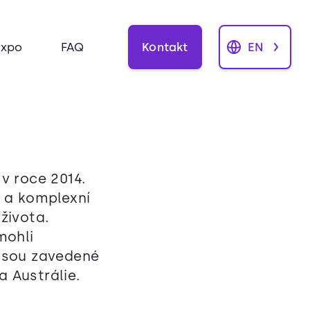
Kontakt
EN
Expo
FAQ
 v roce 2014.
y a komplexní
života.
mohli
 jsou zavedené
a Austrálie.