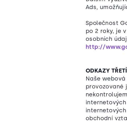
Ads, umožňujíc
Společnost G
po 2 roky, je 
osobních údaj
http://www.g
ODKAZY TŘET
Naše webová 
provozované j
nekontrolujem
internetových
internetových
obchodní vzta