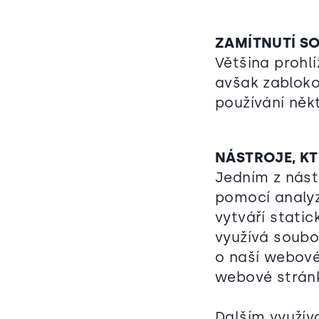
ZAMÍTNUTÍ S
Většina prohl
avšak zabloko
používání něk
NÁSTROJE, K
Jedním z nást
pomocí analyz
vytváří static
využívá soubo
o naší webové
webové stránk
Dalším využív