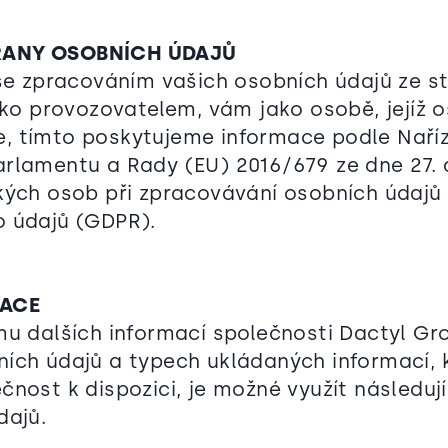
ANY OSOBNÍCH ÚDAJŮ
 se zpracováním vašich osobních údajů ze s
jako provozovatelem, vám jako osobě, jejíž 
 tímto poskytujeme informace podle Naříz
rlamentu a Rady (EU) 2016/679 ze dne 27.
kých osob při zpracovávání osobních údajů
o údajů (GDPR).
MACE
u dalších informací společnosti Dactyl Grou
ích údajů a typech ukládaných informací, 
nost k dispozici, je možné využít následují
dajů.