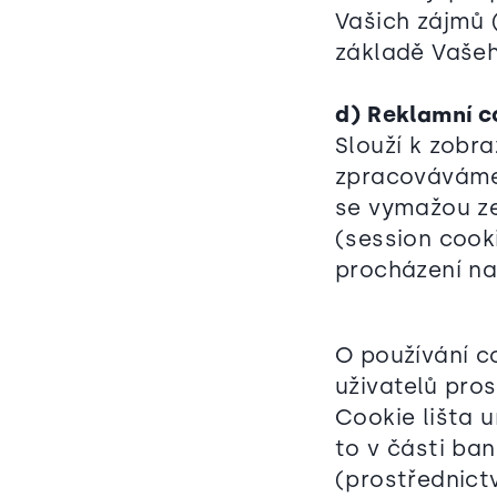
Vašich zájmů 
základě Vašeh
d) Reklamní c
Slouží k zobra
zpracováváme
se vymažou ze
(session cooki
procházení n
O používání c
uživatelů pro
Cookie lišta u
to v části ba
(prostřednict