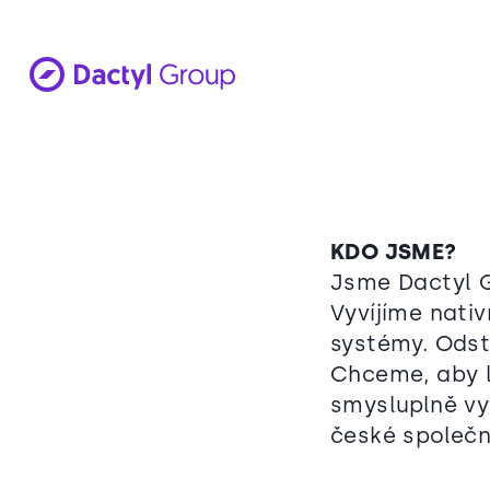
KDO JSME?
Jsme Dactyl Gr
Vyvíjíme nati
systémy. Odst
Chceme, aby l
smysluplně vyu
české společno