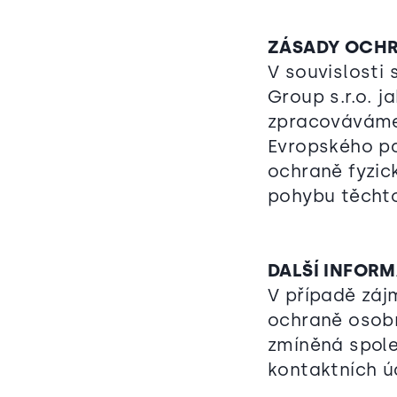
ZÁSADY OCHR
V souvislosti
Group s.r.o. 
zpracováváme,
Evropského pa
ochraně fyzic
pohybu těcht
DALŠÍ INFOR
V případě zájm
ochraně osobn
zmíněná společ
kontaktních ú