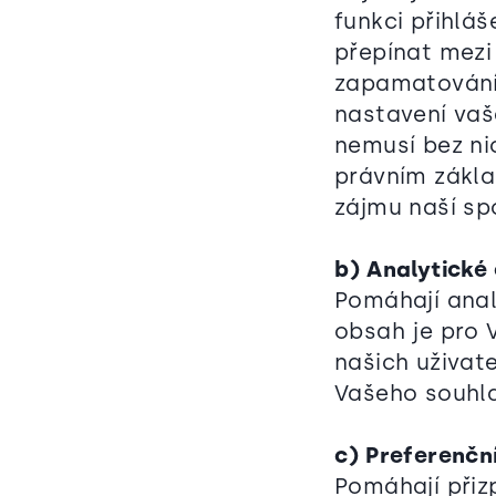
funkci přihlá
přepínat mezi 
zapamatování 
nastavení vaš
nemusí bez ni
právním zákl
zájmu naší sp
b) Analytické
Pomáhají anal
obsah je pro 
našich uživat
Vašeho souhl
c) Preferenčn
Pomáhají přiz