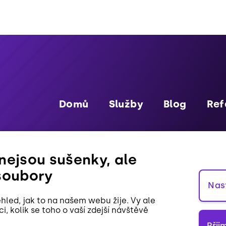
Domů
Služby
Blog
Ref
nejsou sušenky, ale
GDPR
P
soubory
Nas
led, jak to na našem webu žije. Vy ale
, kolik se toho o vaší zdejší návštěvě
Přij