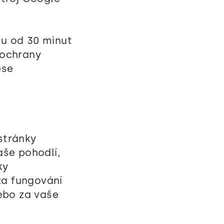
u od 30 minut
 ochrany
ese
stránky
še pohodlí,
ky
za fungování
ebo za vaše