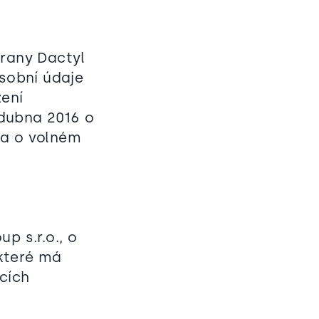
trany Dactyl
osobní údaje
ení
 dubna 2016 o
 a o volném
p s.r.o., o
které má
cích