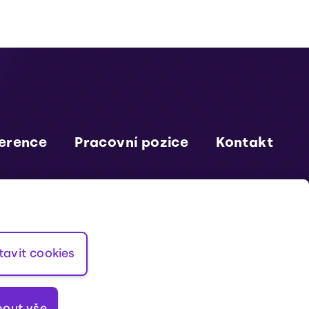
erence
Pracovní pozice
Kontakt
artner EU
Cookies
Obchodní podmínky
tavit cookies
mout vše