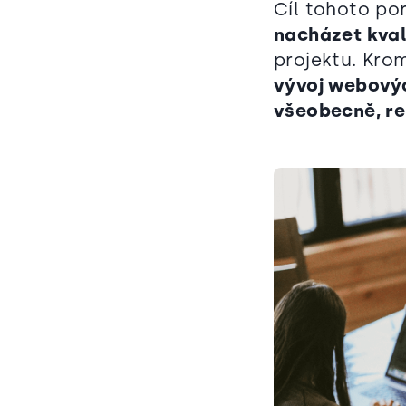
Cíl tohoto po
nacházet kval
projektu. Krom
vývoj webovýc
všeobecně, rek