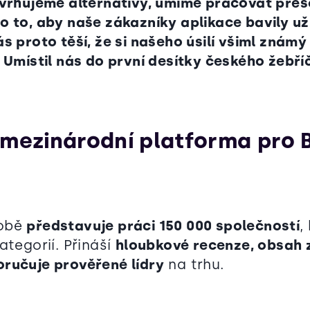
avrhujeme alternativy, umíme pracovat přes
 to, aby naše zákazníky aplikace bavily už 
s proto těší, že si našeho úsilí všiml znám
 Umístil nás do první desítky českého žebří
 mezinárodní platforma pro 
době
představuje práci 150 000 společností
,
ategorií. Přináší
hloubkové recenze, obsah 
ručuje prověřené lídry
na trhu.