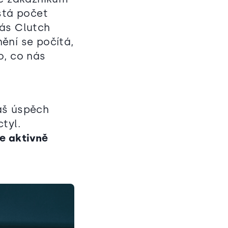
stá počet
nás Clutch
ění se počítá,
, co nás
náš úspěch
tyl.
e aktivně