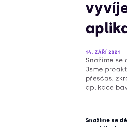
vyvíj
aplik
14. ZÁŘÍ 2021
Snažíme se d
Jsme proakt
přesčas, zkr
aplikace bavi
Snažíme se dě