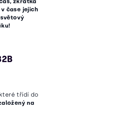
čas, zkrátka
v čase jejich
ý světový
čku!
B2B
 které třídí do
založený na