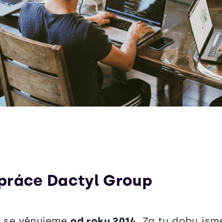
práce Dactyl Group
cí se věnujeme
od roku 2014
. Za tu dobu js