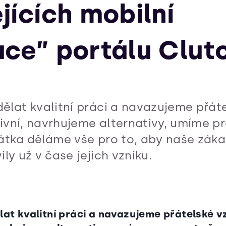
ejících mobilní
ace” portálu Clut
ělat kvalitní práci a navazujeme přáte
ivní, navrhujeme alternativy, umíme p
átka děláme vše pro to, aby naše záka
ly už v čase jejich vzniku.
lat kvalitní práci a navazujeme přátelské 