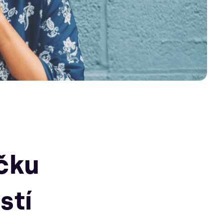
íčku
stí