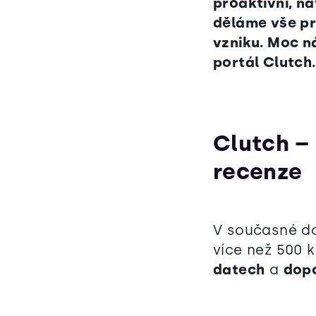
proaktivní, n
děláme vše pro
vzniku. Moc ná
portál Clutch.
Clutch –
recenze
V současné 
více než 500 k
datech
a
dopo