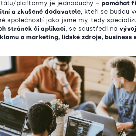
rtálu/plaftormy je jednoduchý –
pomáhat f
itní a zkušené dodavatele
, kteří se budou v
ě společností jako jsme my, tedy specializu
h stránek či aplikací
, se soustředí na
vývoj
lamu a marketing, lidské zdroje, business s