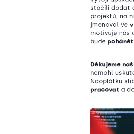
stačili dodat
projektů, na 
jmenoval ve
v
motivuje nás 
bude
pohánět 
Děkujeme naš
nemohl uskute
Naoplátku sli
pracovat
a do