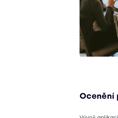
Ocenění 
Vývoji aplika