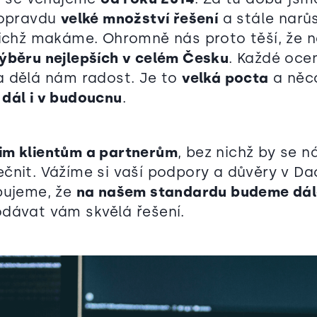
 opravdu
velké množství řešení
a stále narů
nichž makáme. Ohromně nás proto těší, že 
ýběru nejlepších v celém Česku
. Každé ocen
a dělá nám radost. Je to
velká pocta
a něco
dál i v budoucnu
.
im klientům a partnerům
, bez nichž by se 
čnit. Vážíme si vaší podpory a důvěry v Dac
bujeme, že
na našem standardu budeme dál
dávat vám skvělá řešení.