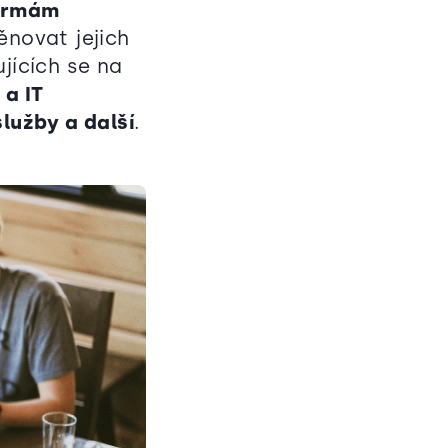
irmám
ěnovat jejich
jících se na
 a IT
lužby a další
.