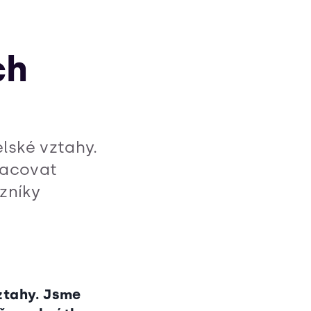
ch
lské vztahy.
racovat
zníky
vztahy. Jsme