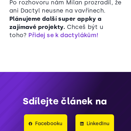
Po rozhovoru nám Milan prozradil, že
ani Dactyl neusne na vavřínech.
Plánujeme další super appky a
zajímavé projekty.
Chceš být u
toho?
Přidej se k dactylákům!
Sdílejte článek na
Facebooku
LinkedInu