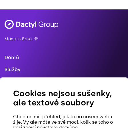
Made in Brno. 💜
Domů
Služby
Blog
Cookies nejsou sušenky,
Reference
ale textové soubory
Pracovní pozice
Chceme mít přehled, jak to na našem webu
Kontakt
žije. Vy ale máte ve své moci, kolik se toho o
vaší zdejší návštěvě dozvíme.