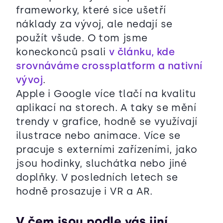
frameworky, které sice ušetří
náklady za vývoj, ale nedají se
použít všude. O tom jsme
koneckonců psali
v článku, kde
srovnáváme crossplatform a nativní
vývoj
.
Apple i Google více tlačí na kvalitu
aplikací na storech. A taky se mění
trendy v grafice, hodně se využívají
ilustrace nebo animace. Více se
pracuje s externími zařízeními, jako
jsou hodinky, sluchátka nebo jiné
doplňky. V posledních letech se
hodně prosazuje i VR a AR.
V čem jsou podle vás jiní