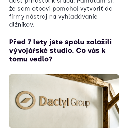
dosť prirástol k srdcu. Pamätám si,
že som otcovi pomohol vytvoriť do
firmy nástroj na vyhľadávanie
dlžníkov.
Před 7 lety jste spolu založili
vývojářské studio. Co vás k
tomu vedlo?