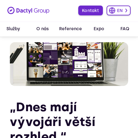
Kontakt
EN
Služby
O nás
Reference
Expo
FAQ
„Dnes mají
vývojáři větší
rozhled.“