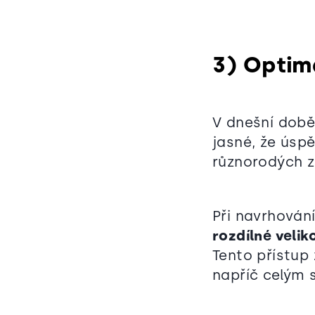
3) Optima
V dnešní době 
jasné, že úspě
různorodých z
Při navrhován
rozdílné velik
Tento přístup 
napříč celým 