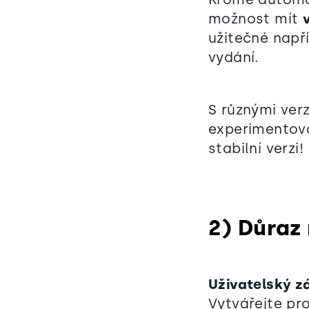
možnost mít
užitečné např
vydání.
S různými ver
experimentova
stabilní verzi!
2) Důraz
Uživatelský z
Vytvářejte pro