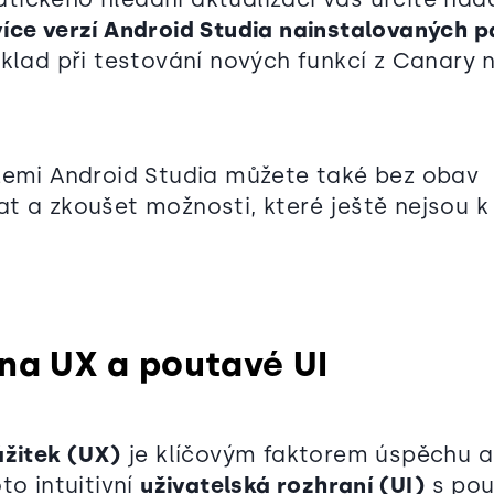
více verzí Android Studia nainstalovaných p
íklad při testování nových funkcí z Canary 
zemi Android Studia můžete také bez obav
t a zkoušet možnosti, které ještě nejsou k 
 na UX a poutavé UI
ážitek (UX)
je klíčovým faktorem úspěchu a
to intuitivní
uživatelská rozhraní (UI)
s pou