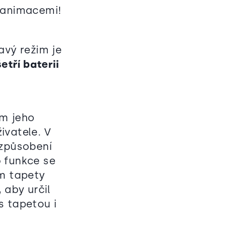
i animacemi!
vý režim je
šetří baterii
ím jeho
ivatele. V
izpůsobení
 funkce se
ám tapety
,
aby určil
s tapetou i