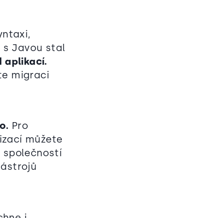
yntaxi,
 s Javou stal
aplikací.
te migraci
o.
Pro
izací můžete
 společností
nástrojů
chne i