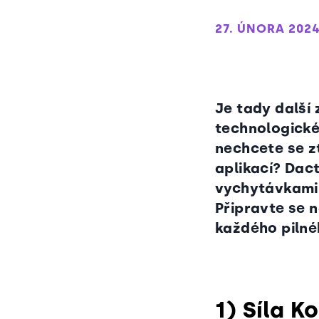
27. ÚNORA 202
Je tady další
technologické
nechcete se zt
aplikací? Dac
vychytávkami
Připravte se n
každého pilné
1) Síla K