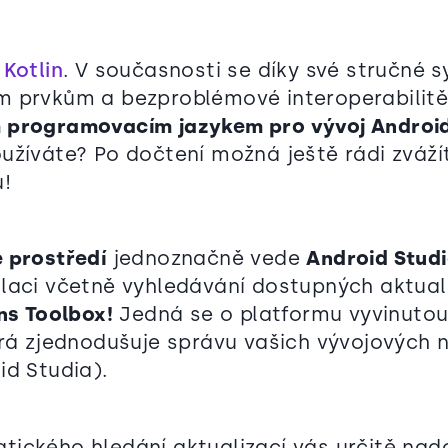
l
Kotlin
. V současnosti se díky své stručné s
 prvkům a bezproblémové interoperabilitě
programovacím jazykem pro vývoj Android 
užíváte? Po dočtení možná ještě rádi zváží
ů!
 prostředí
jednoznačně vede
Android Studi
laci včetně vyhledávání dostupných aktual
ns Toolbox!
Jedná se o platformu vyvinutou
erá zjednodušuje správu vašich vývojových 
id Studia).
ického hledání aktualizací vás určitě nad