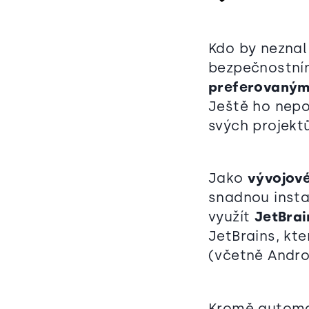
Kdo by nezna
bezpečnostním
preferovaným 
Ještě ho nepo
svých projekt
Jako
vývojové
snadnou insta
využít
JetBrai
JetBrains, kt
(včetně Andro
Kromě automat