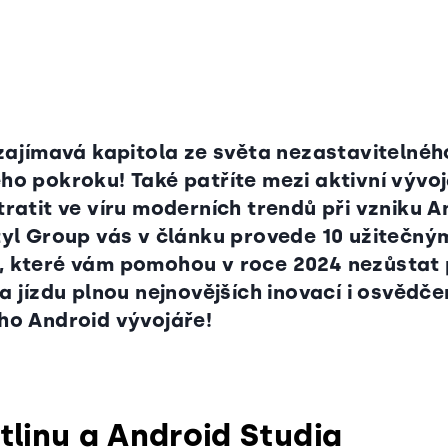
4
 zajímavá kapitola ze světa nezastavitelnéh
ho pokroku! Také patříte mezi aktivní vývoj
ratit ve víru moderních trendů při vzniku A
tyl Group vás v článku provede 10 užitečný
, které vám pomohou v roce 2024 nezůstat
a jízdu plnou nejnovějších inovací i osvědče
ho Android vývojáře!
otlinu a Android Studia