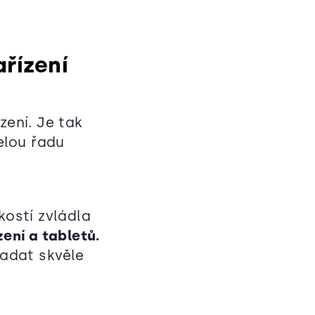
řízení
zení. Je tak
elou řadu
kostí zvládla
ení a tabletů.
padat skvěle