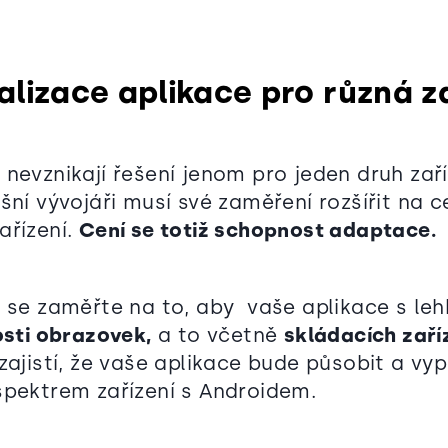
lizace aplikace pro různá za
nevznikají řešení jenom pro jeden druh zaří
šní vývojáři musí své zaměření rozšířit na c
ařízení.
Cení se totiž schopnost adaptace.
í se zaměřte na to, aby vaše aplikace s leh
osti obrazovek,
a to včetně
skládacích zaříz
zajistí, že vaše aplikace bude působit a vy
spektrem zařízení s Androidem.