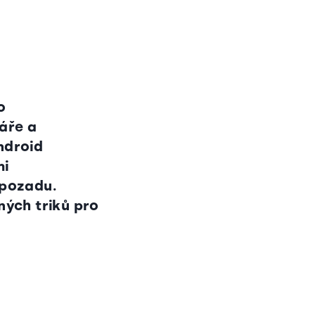
o
áře a
ndroid
mi
 pozadu.
ných triků pro