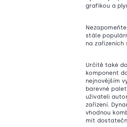
grafikou a pl
Nezapomeňte 
stále populár
na zařízeních
Určitě také d
komponent dos
nejnovějším v
barevné palet
uživateli aut
zařízení. Dyn
vhodnou kombi
mít dostatečn