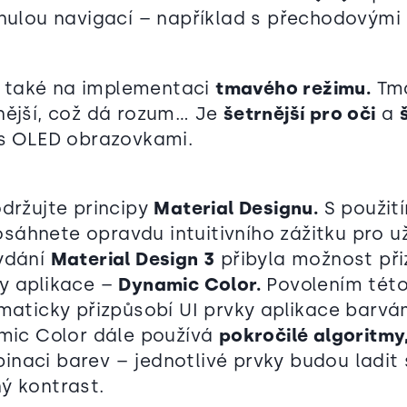
ynulou navigací – například s přechodovým
také na implementaci
tmavého režimu.
Tma
nější, což dá rozum… Je
šetrnější pro oči
a
 s OLED obrazovkami.
održujte principy
Material Designu.
S použit
áhnete opravdu intuitivního zážitku pro už
ydání
Material Design 3
přibyla možnost př
y aplikace –
Dynamic Color.
Povolením této
omaticky přizpůsobí UI prvky aplikace barv
amic Color dále používá
pokročilé algoritmy
naci barev – jednotlivé prvky budou ladit 
ý kontrast.