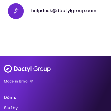
helpdesk@dactylgroup.com
Made in Brno. 💜
Domů
Služby