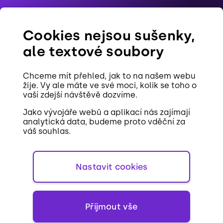
Blog
Cookies nejsou sušenky,
Reference
ale textové soubory
Pracovní pozice
Chceme mít přehled, jak to na našem webu
Kontakt
žije. Vy ale máte ve své moci, kolik se toho o
vaší zdejší návštěvě dozvíme.
Cookies
Jako vývojáře webů a aplikací nás zajímají
analytická data, budeme proto vděční za
váš souhlas.
Nastavit cookies
EN
Přijmout vše
Při poskytování služeb nám pomáhají cookies.
Používáním webu s tím vyjadřujete souhlas.