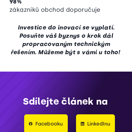
98%
zákazníků obchod doporučuje
Investice do inovací se vyplatí.
Posuňte váš byznys o krok dál
propracovaným technickým
řešením. Můžeme být s vámi u toho!
Sdílejte článek na
Facebooku
LinkedInu