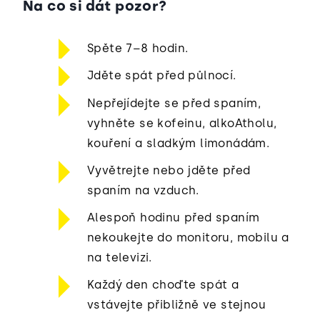
Na co si dát pozor?
Spěte 7–8 hodin.
Jděte spát před půlnocí.
Nepřejídejte se před spaním,
vyhněte se kofeinu, alkoAtholu,
kouření a sladkým limonádám.
Vyvětrejte nebo jděte před
spaním na vzduch.
Alespoň hodinu před spaním
nekoukejte do monitoru, mobilu a
na televizi.
Každý den choďte spát a
vstávejte přibližně ve stejnou