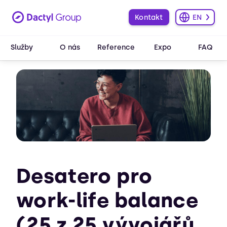
Kontakt
EN
Služby
O nás
Reference
Expo
FAQ
Desatero pro
work-life balance
(25 z 25 vývojářů