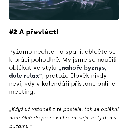
#2 A převléct!
Pyžamo nechte na spaní, oblečte se
k práci pohodlně. My jsme se naučili
oblékat ve stylu
„nahoře byznys,
dole relax“
, protože člověk nikdy
neví, kdy v kalendáři přistane online
meeting.
„
Když už vstaneš z té postele, tak se oblékni
normálně do pracovního, ať nejsi celý den v
pyžamu.“