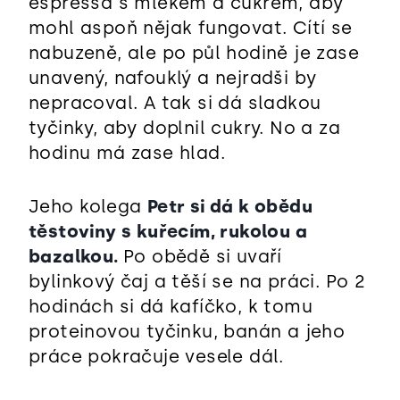
espressa s mlékem a cukrem, aby
mohl aspoň nějak fungovat. Cítí se
nabuzeně, ale po půl hodině je zase
unavený, nafouklý a nejradši by
nepracoval. A tak si dá sladkou
tyčinky, aby doplnil cukry. No a za
hodinu má zase hlad.
Jeho kolega
Petr si dá k obědu
těstoviny s kuřecím, rukolou a
bazalkou.
Po obědě si uvaří
bylinkový čaj a těší se na práci. Po 2
hodinách si dá kafíčko, k tomu
proteinovou tyčinku, banán a jeho
práce pokračuje vesele dál.