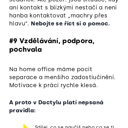
ani kontakt s blízkými nestačí a není
hanba kontaktovat „machry přes
hlavu“.
Nebojte se říct si o pomoc.
#9 Vzdělávání, podpora,
pochvala
Na home office máme pocit
separace a menšího zadostiučinění.
Motivace k práci rychle klesá.
A proto v Dactylu platí nepsaná
pravidla:
Sdílej, co se naučíš nebo co se ti