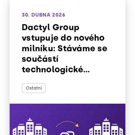
30. DUBNA 2026
Dactyl Group
vstupuje do nového
milníku: Stáváme se
součástí
technologické
společnosti
Techmates
Ostatní