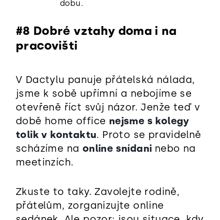
dobu.
#8 Dobré vztahy doma i na
pracovišti
V Dactylu panuje přátelská nálada,
jsme k sobě upřímní a nebojíme se
otevřeně říct svůj názor. Jenže teď v
době home office
nejsme s kolegy
tolik v kontaktu
. Proto se pravidelně
scházíme na
online snídani
nebo na
meetinzích.
Zkuste to taky. Zavolejte rodině,
přátelům, zorganizujte online
sedánek. Ale pozor: jsou situace, kdy