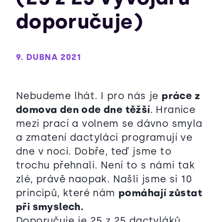
doporučuje)
9. DUBNA 2021
Nebudeme lhát. I pro nás je
práce z
domova den ode dne těžší
. Hranice
mezi prací a volnem se dávno smyla
a zmatení dactyláci programují ve
dne v noci. Dobře, teď jsme to
trochu přehnali. Není to s námi tak
zlé, právě naopak. Našli jsme si 10
principů, které nám
pomáhají zůstat
při smyslech.
Doporučuje je 25 z 25 dactyláků.