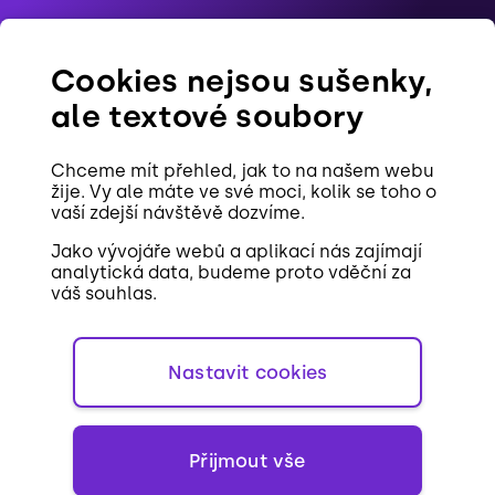
Blog
Cookies nejsou sušenky,
Reference
ale textové soubory
Pracovní pozice
Chceme mít přehled, jak to na našem webu
Kontakt
žije. Vy ale máte ve své moci, kolik se toho o
vaší zdejší návštěvě dozvíme.
Cookies
Jako vývojáře webů a aplikací nás zajímají
analytická data, budeme proto vděční za
váš souhlas.
Nastavit cookies
EN
Přijmout vše
Při poskytování služeb nám pomáhají cookies.
Používáním webu s tím vyjadřujete souhlas.