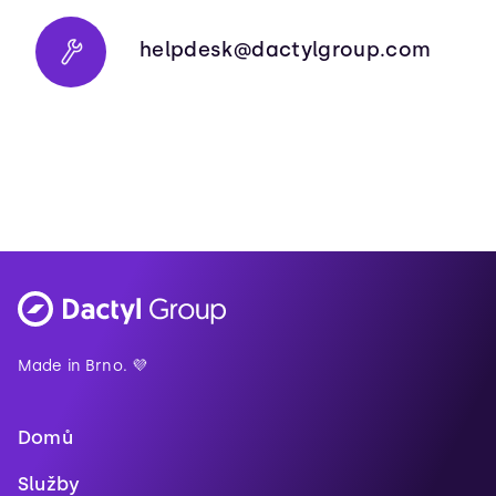
helpdesk@dactylgroup.com
Made in Brno. 💜
Domů
Služby