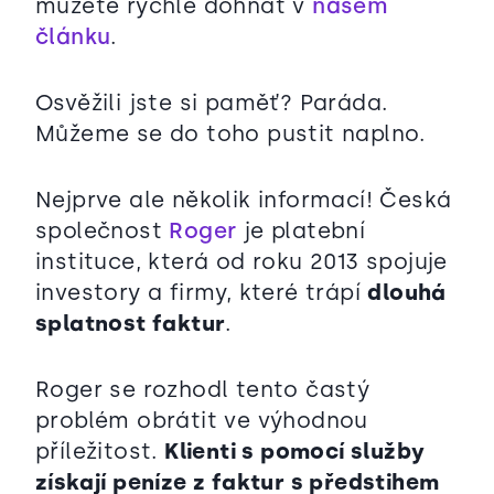
můžete rychle dohnat v
našem
článku
.
Osvěžili jste si paměť? Paráda.
Můžeme se do toho pustit naplno.
Nejprve ale několik informací! Česká
společnost
Roger
je platební
instituce, která od roku 2013 spojuje
investory a firmy, které trápí
dlouhá
splatnost faktur
.
Roger se rozhodl tento častý
problém obrátit ve výhodnou
příležitost.
Klienti s pomocí služby
získají peníze z faktur s předstihem