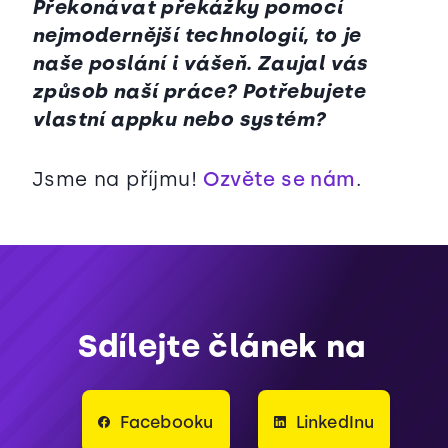
Překonávat překážky pomocí
nejmodernější technologií, to je
naše poslání i vášeň. Zaujal vás
způsob naší práce? Potřebujete
vlastní appku nebo systém?
Jsme na příjmu!
Ozvěte se nám
.
Sdílejte článek na
Facebooku
LinkedInu